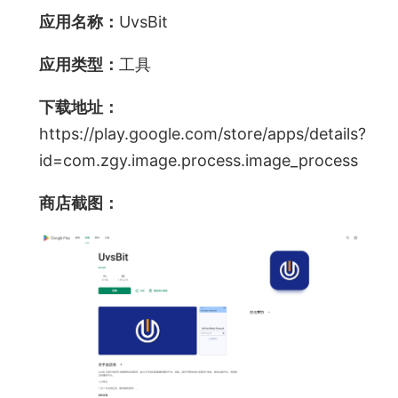
应用名称：
UvsBit
应用类型：
工具
下载地址：
https://play.google.com/store/apps/details?
id=com.zgy.image.process.image_process
商店截图：