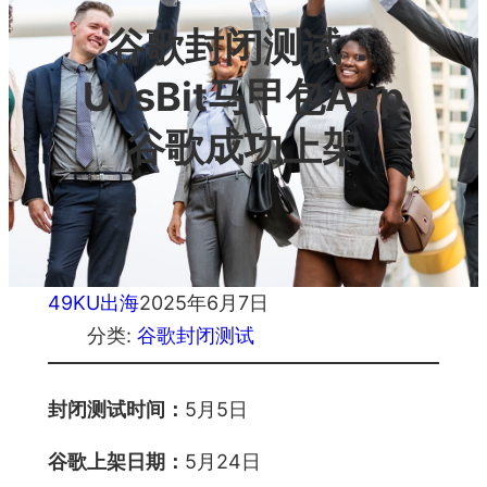
谷歌封闭测试：
UvsBit马甲包App
谷歌成功上架
49KU出海
2025年6月7日
分类:
谷歌封闭测试
封闭测试时间：
5月5日
谷歌上架日期：
5月24日