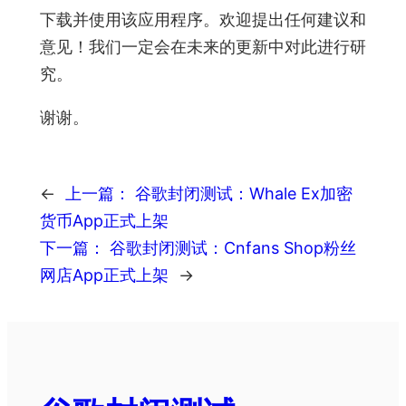
下载并使用该应用程序。欢迎提出任何建议和
意见！我们一定会在未来的更新中对此进行研
究。
谢谢。
←
上一篇：
谷歌封闭测试：Whale Ex加密
货币App正式上架
下一篇：
谷歌封闭测试：Cnfans Shop粉丝
网店App正式上架
→