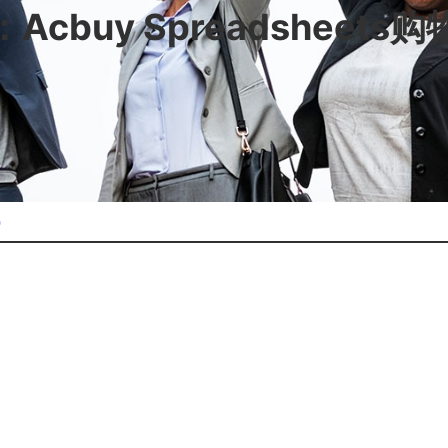
cbuy Spreadsheets
试