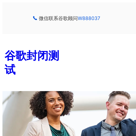
跳
至
微信联系谷歌顾问
W888037
内
容
谷歌封闭测
试