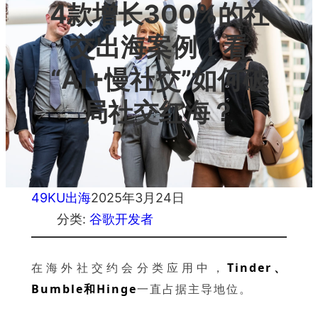
4款增长300%的社
交出海案例！看
“AI+慢社交”如何破
局社交红海？
49KU出海
2025年3月24日
分类:
谷歌开发者
在海外社交约会分类应用中，
Tinder、
Bumble和Hinge
一直
占据主导地位。