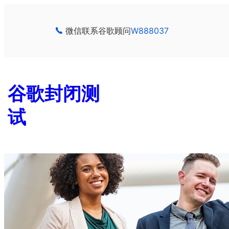
跳
至
微信联系谷歌顾问
W888037
内
容
谷歌封闭测
试