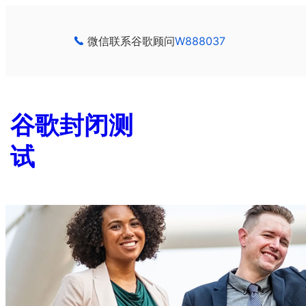
跳
至
微信联系谷歌顾问
W888037
内
容
谷歌封闭测
试